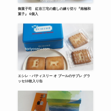
御菓子司 紅谷三宅の癒しの練り切り『南極和
菓子』 6個入
エシレ・パティスリー オ ブールのサブレ グラ
ッセ10枚入り缶