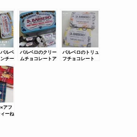
・バルベ
バルベロのクリー
バルベロのトリュ
ロンチー
ムチョコレートア
フチョコレート
クチョコ
ソート缶
（レモン缶、カプ
缶セット
チーノ缶）
×アフ
ティーね