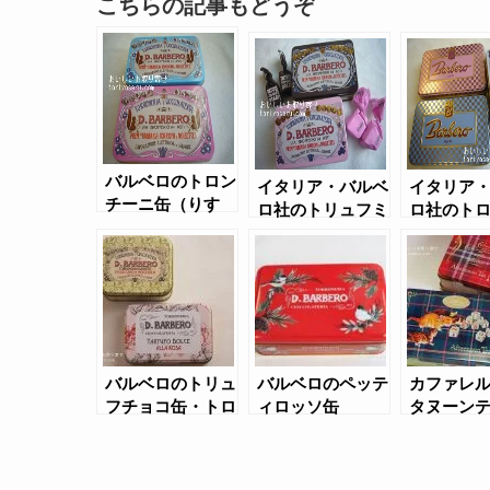
こちらの記事もどうぞ
バルベロのトロン
イタリア・バルベ
イタリア
チーニ缶（りす
ロ社のトリュフミ
ロ社のト
缶）
ニ缶
ニ＆ミル
レート３
バルベロのトリュ
バルベロのペッテ
カファレル
フチョコ缶・トロ
ィロッソ缶
タヌーン
ンチーニ缶
こ缶３