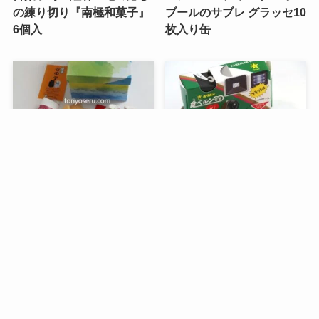
の練り切り『南極和菓子』
ブールのサブレ グラッセ10
6個入
枚入り缶
メニュー
検索
トップへ
谷中堂の招き猫ともなかセ
昭和レトロな駄菓子。オリ
ット（陶器の招き猫付き）
オンの食ベルンですHi！