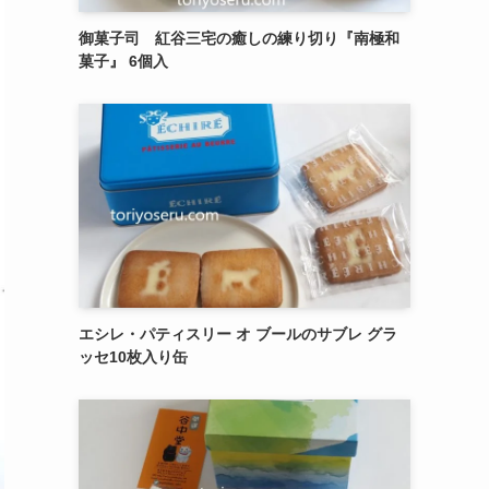
御菓子司 紅谷三宅の癒しの練り切り『南極和
菓子』 6個入
エシレ・パティスリー オ ブールのサブレ グラ
ッセ10枚入り缶