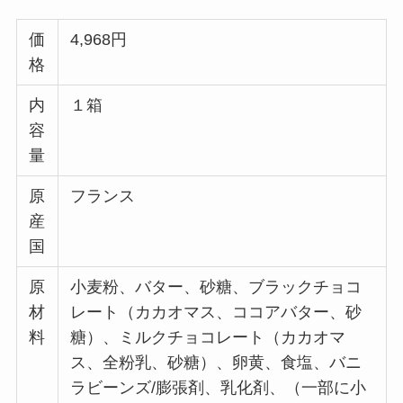
価
4,968円
格
内
１箱
容
量
原
フランス
産
国
原
小麦粉、バター、砂糖、ブラックチョコ
材
レート（カカオマス、ココアバター、砂
料
糖）、ミルクチョコレート（カカオマ
ス、全粉乳、砂糖）、卵黄、食塩、バニ
ラビーンズ/膨張剤、乳化剤、（一部に小