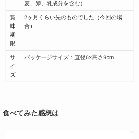
麦、卵、乳成分を含む）
賞
2ヶ月くらい先のものでした（今回の場
味
合）
期
限
サ
パッケージサイズ：直径6×高さ9cm
イ
ズ
食べてみた感想は