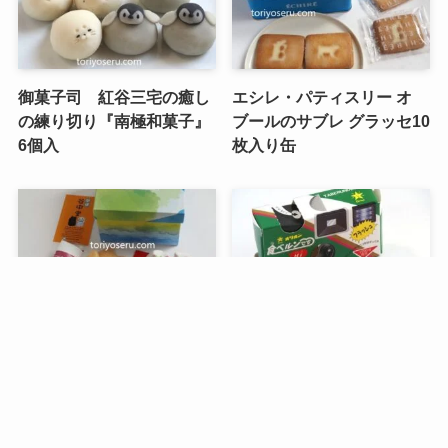
御菓子司 紅谷三宅の癒し
エシレ・パティスリー オ
の練り切り『南極和菓子』
ブールのサブレ グラッセ10
6個入
枚入り缶
メニュー
検索
目次
トップへ
谷中堂の招き猫ともなかセ
昭和レトロな駄菓子。オリ
ット（陶器の招き猫付き）
オンの食ベルンですHi！