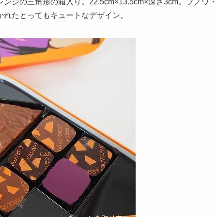
の三角形の箱入り。22.5cm×13.5cm×深さ3cm。ブノワ・
かれたとってもキュートなデザイン。