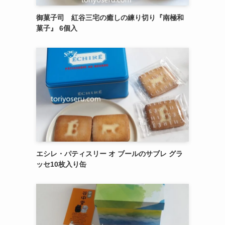
御菓子司 紅谷三宅の癒しの練り切り『南極和
菓子』 6個入
エシレ・パティスリー オ ブールのサブレ グラ
ッセ10枚入り缶