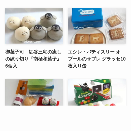
御菓子司 紅谷三宅の癒し
エシレ・パティスリー オ
の練り切り『南極和菓子』
ブールのサブレ グラッセ10
6個入
枚入り缶
メニュー
検索
トップへ
谷中堂の招き猫ともなかセ
昭和レトロな駄菓子。オリ
ット（陶器の招き猫付き）
オンの食ベルンですHi！