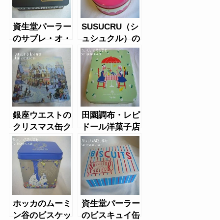
資生堂パーラー
SUSUCRU（シ
のサブレ・オ・
ュシュクル）の
フロマージュ
クッキー缶
銀座ウエストの
田園調布・レピ
クリスマス缶ク
ドール洋菓子店
ッキー2014年
のサマークッキ
ー(2015年)
ホッカのムーミ
資生堂パーラー
ン谷のビスケッ
のビスキュイ缶