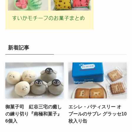
新着記事
御菓子司 紅谷三宅の癒し
エシレ・パティスリー オ
の練り切り『南極和菓子』
ブールのサブレ グラッセ10
6個入
枚入り缶