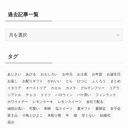
過去記事一覧
過
去
記
事
タグ
一
覧
あじさい
あひる
おもしろい
お中元
お土産
お年賀
お誕生日
お返し
お配りギフト
かわいい
とら
ひつじ
ふくろう
まとめ
イタリア
オーストリア
カエル
カメラ
グルテンフリー
コアラ
シアトル
チェコ
ドイツ
ハロウィン
パケ買い
フィンランド
ホワイトデー
レモンケーキ
レモンスイーツ
会社で配る
値段が高い
可愛い
和柄
塩スイーツ
夏ギフト
夏限定
女子会
富士山
小鳥とひよこ
木彫り熊
牛
猫
甘くない
結婚式
花火