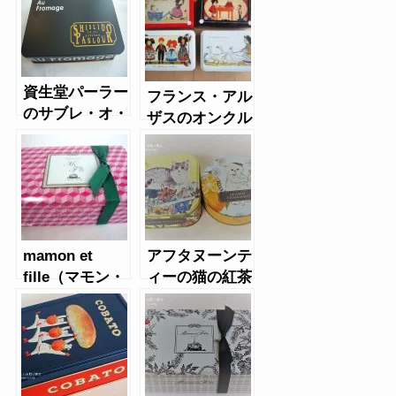
資生堂パーラー
フランス・アル
のサブレ・オ・
ザスのオンクル
フロマージュ
アンシのクッキ
ー缶
mamon et
アフタヌーンテ
fille（マモン・
ィーの猫の紅茶
エ・フィーユ）
と猫クッキー、
のジンジャーサ
チョコ缶
ブレ