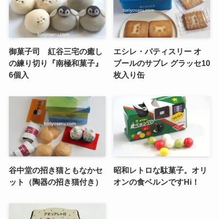
御菓子司 紅谷三宅の癒し
エシレ・パティスリー オ
の練り切り『南極和菓子』
ブールのサブレ グラッセ10
6個入
枚入り缶
谷中堂の招き猫ともなかセ
昭和レトロな駄菓子。オリ
ット（陶器の招き猫付き）
オンの食ベルンですHi！