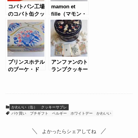
コバトパン工場
mamon et
のコバト缶クッ
fille（マモン・
キー
エ・フィーユ）
の珈琲ビスキュ
イ
プリンスホテル
アンファンのト
のブーケ・ド
ランプクッキー
ゥ・ビスキュイ
缶
缶
かわいい（缶）
クッキーサブレ
パケ買い
プチギフト
ベルギー
ホワイトデー
かわいい
よかったらシェアしてね