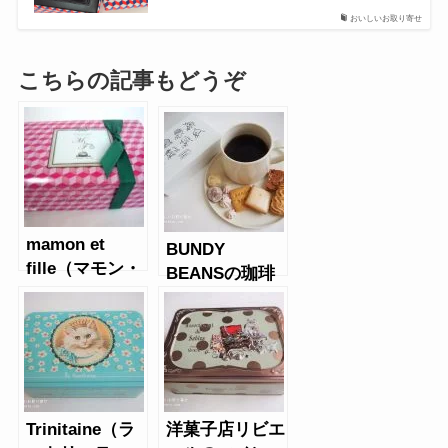
おいしいお取り寄せ
こちらの記事もどうぞ
mamon et
BUNDY
fille（マモン・
BEANSの珈琲
エ・フィーユ）
のともだちお菓
のジンジャーサ
子詰め合わせ缶
ブレ
Trinitaine（ラ
洋菓子店リビエ