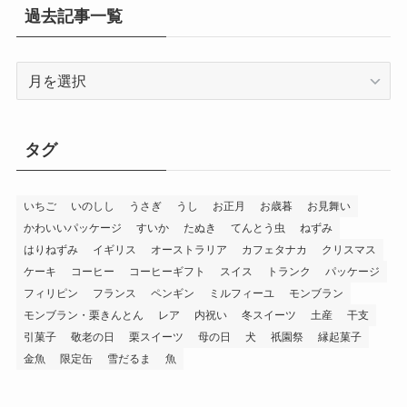
過去記事一覧
過
去
記
事
タグ
一
覧
いちご
いのしし
うさぎ
うし
お正月
お歳暮
お見舞い
かわいいパッケージ
すいか
たぬき
てんとう虫
ねずみ
はりねずみ
イギリス
オーストラリア
カフェタナカ
クリスマス
ケーキ
コーヒー
コーヒーギフト
スイス
トランク
パッケージ
フィリピン
フランス
ペンギン
ミルフィーユ
モンブラン
モンブラン・栗きんとん
レア
内祝い
冬スイーツ
土産
干支
引菓子
敬老の日
栗スイーツ
母の日
犬
祇園祭
縁起菓子
金魚
限定缶
雪だるま
魚