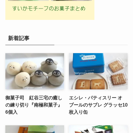
新着記事
御菓子司 紅谷三宅の癒し
エシレ・パティスリー オ
の練り切り『南極和菓子』
ブールのサブレ グラッセ10
6個入
枚入り缶