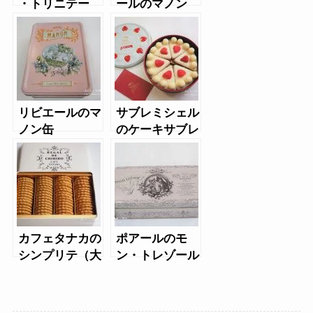
・トリニテー
ールのマノン
ヌ）のアニマル
（猫缶）
缶クッキー
リビエールのマ
サブレミシェル
ノン缶
のケーキサブレ
カフェタナカの
ポアールのモ
シンプリテ（大
ン・トレゾール
缶）
（缶）