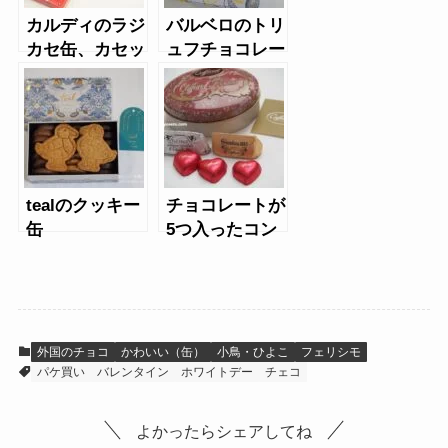
カルディのラジ
バルベロのトリ
カセ缶、カセッ
ュフチョコレー
トチョコ
ト（レモン缶、
カプチーノ缶）
tealのクッキー
チョコレートが
缶
5つ入ったコン
パクト缶入り。
カファレルのオ
ーバルミニ缶
外国のチョコ
かわいい（缶）
小鳥・ひよこ
フェリシモ
パケ買い
バレンタイン
ホワイトデー
チェコ
よかったらシェアしてね