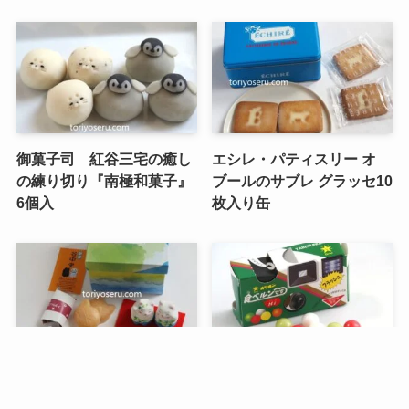
御菓子司 紅谷三宅の癒し
エシレ・パティスリー オ
の練り切り『南極和菓子』
ブールのサブレ グラッセ10
6個入
枚入り缶
メニュー
検索
トップへ
谷中堂の招き猫ともなかセ
昭和レトロな駄菓子。オリ
ット（陶器の招き猫付き）
オンの食ベルンですHi！