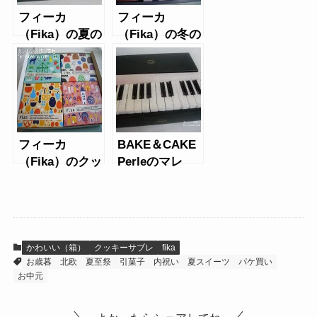
フィーカ
フィーカ
（Fika）の夏の
（Fika）の冬の
スイーツアソー
スイーツアソー
ト2018
ト2014と2015
年冬
フィーカ
BAKE＆CAKE
（Fika）のクッ
Perleのマレ
キー箱（2015
夏）
かわいい（箱）
クッキーサブレ
fika
お歳暮
北欧
夏至祭
引菓子
内祝い
夏スイーツ
パケ買い
お中元