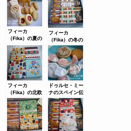
フィーカ
フィーカ
（Fika）の夏の
（Fika）の冬の
スイーツアソー
スイーツアソー
ト
ト
フィーカ
ドゥルセ・ミー
（Fika）の北欧
ナのスペイン伝
クッキー
統焼き菓子