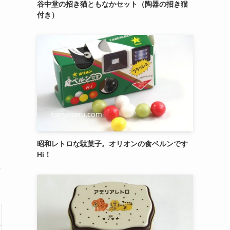
御菓子司 紅谷三宅の癒しの練り切り『南極和
菓子』 6個入
エシレ・パティスリー オ ブールのサブレ グラ
豊
ッセ10枚入り缶