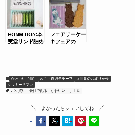
HONMIDOの本
フェアリーケー
実堂サンド詰め
キフェアの
合わせ
Letter BOX cat
cookie
かわいい（箱）
ねこ・肉球モチーフ
兵庫県のお取り寄せ
クッキーサブレ
パケ買い
会社で配る
かわいい
手土産
よかったらシェアしてね