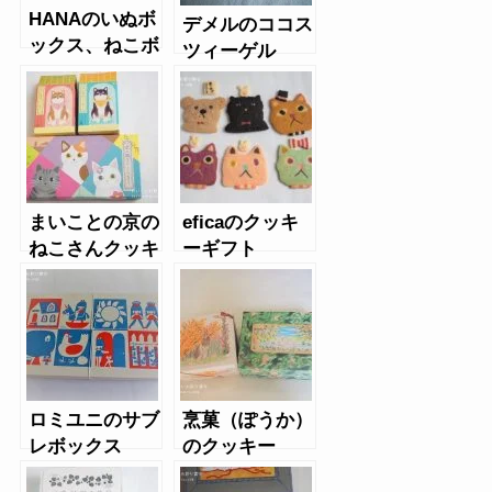
HANAのいぬボ
デメルのココス
ックス、ねこボ
ツィーゲル
ックスクッキー
まいことの京の
eficaのクッキ
ねこさんクッキ
ーギフト
ー、柴犬クッキ
ー
ロミユニのサブ
烹菓（ぽうか）
レボックス
のクッキー