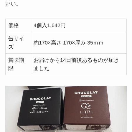
いい。
価格
4個入1,642円
缶サイ
約170×高さ 170×厚み 35ｍｍ
ズ
賞味期
お届けから14日前後あるものが届き
限
ました