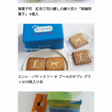
御菓子司 紅谷三宅の癒しの練り切り『南極和
菓子』 6個入
エシレ・パティスリー オ ブールのサブレ グラ
ッセ10枚入り缶