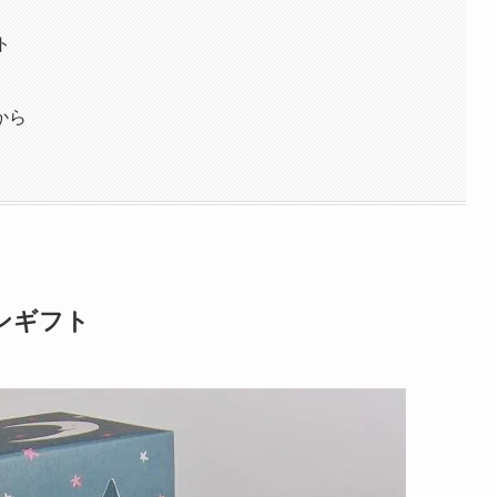
ト
から
ンギフト