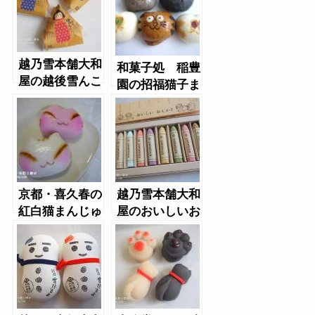
越乃雪本舗大和
和菓子処 稲豊
屋の越後雪んこ
園の招福猫子ま
んじゅう
京都・喜久春の
越乃雪本舗大和
紅白猫まんじゅ
屋のおいしいお
う
えかき