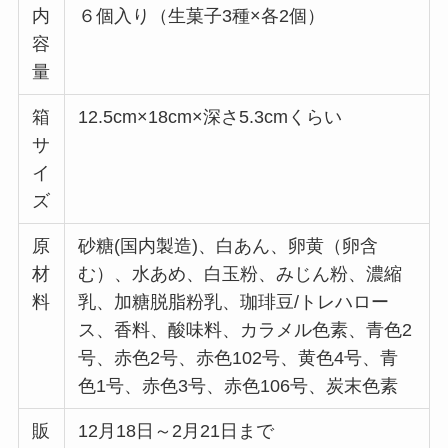
内
６個入り（生菓子3種×各2個）
容
量
箱
12.5cm×18cm×深さ5.3cmくらい
サ
イ
ズ
原
砂糖(国内製造)、白あん、卵黄（卵含
材
む）、水あめ、白玉粉、みじん粉、濃縮
料
乳、加糖脱脂粉乳、珈琲豆/トレハロー
ス、香料、酸味料、カラメル色素、青色2
号、赤色2号、赤色102号、黄色4号、青
色1号、赤色3号、赤色106号、炭末色素
販
12月18日～2月21日まで