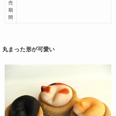
売
期
間
丸まった形が可愛い