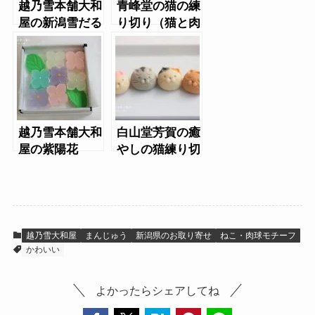
越乃雪本舗大和
青峰堂の猫の練
屋の新潟雪だる
り切り（猫と肉
ま・越乃雪
球）
越乃雪本舗大和
白山堂芳賀の癒
屋の紫陽花
やしの猫練り切
り
越乃雪大和屋
まんじゅう
新潟県のお取り寄せ
ねこ・肉球モチーフ
かわいい
よかったらシェアしてね