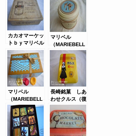
カカオマーケッ
マリベル
トｂｙマリベル
（MARIEBELL
のインダルジェ
E）のチョコボ
ントチョコボッ
ール缶
クス
マリベル
長崎銘菓 しあ
（MARIEBELL
わせクルス（復
E）のバークオ
刻版クルス缶）
レンジアソート