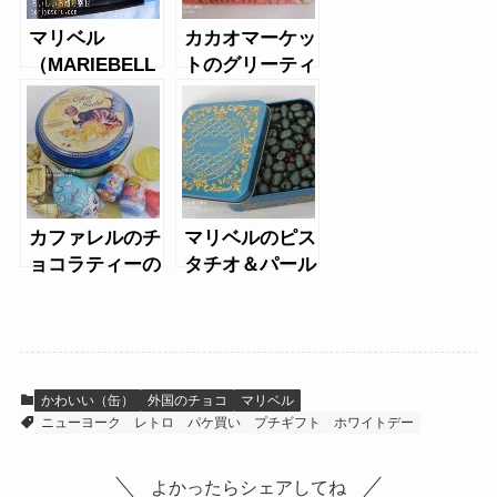
マリベル
カカオマーケッ
（MARIEBELL
トのグリーティ
E）のガナッシ
ークッキー缶
ュチョコレート
カファレルのチ
マリベルのピス
ョコラティーの
タチオ＆パール
缶（猫）
缶
かわいい（缶）
外国のチョコ
マリベル
ニューヨーク
レトロ
パケ買い
プチギフト
ホワイトデー
よかったらシェアしてね