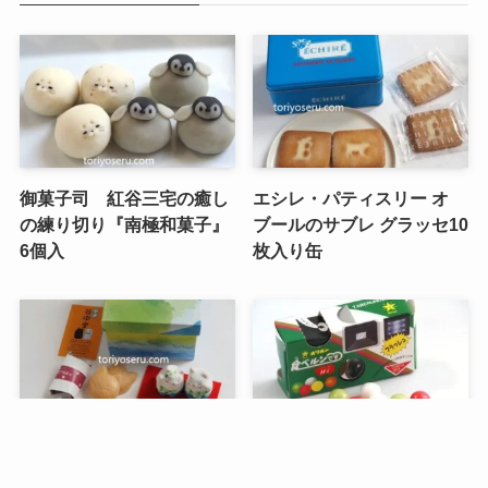
御菓子司 紅谷三宅の癒し
エシレ・パティスリー オ
の練り切り『南極和菓子』
ブールのサブレ グラッセ10
6個入
枚入り缶
メニュー
検索
トップへ
谷中堂の招き猫ともなかセ
昭和レトロな駄菓子。オリ