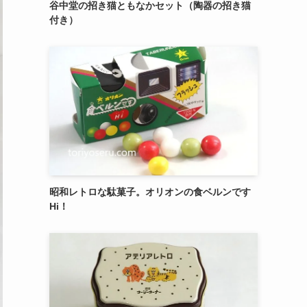
御菓子司 紅谷三宅の癒しの練り切り『南極和
菓子』 6個入
エシレ・パティスリー オ ブールのサブレ グラ
ッセ10枚入り缶