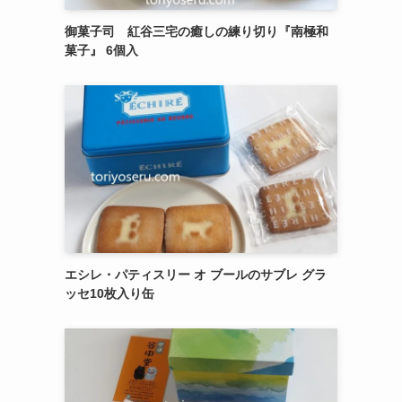
御菓子司 紅谷三宅の癒しの練り切り『南極和
菓子』 6個入
エシレ・パティスリー オ ブールのサブレ グラ
ッセ10枚入り缶