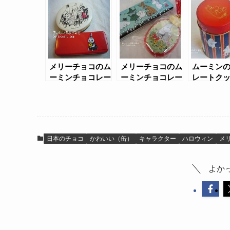
リスマス）
メリーチョコのム
メリーチョコのム
ムーミン
ーミンチョコレー
ーミンチョコレー
レートク
ト（2016年バレ
ト（2017バレン
ンタイン）
タイン）
日本のチョコ
かわいい（缶）
キャラクター
ハロウィン
メ
よか