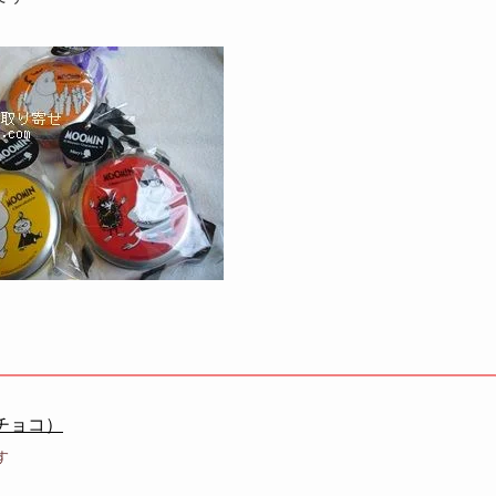
チョコ）
す