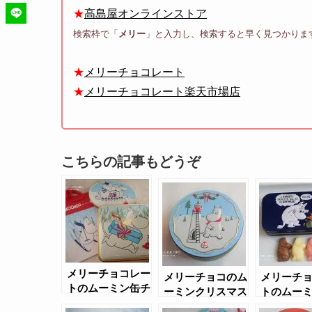
★
高島屋オンラインストア
検索枠で「
メリー
」と入力し、検索すると早く見つかりま
★
メリーチョコレート
★
メリーチョコレート楽天市場店
こちらの記事もどうぞ
メリーチョコレー
メリーチョコのム
メリーチ
トのムーミン缶チ
ーミンクリスマス
トのムー
ョコ（2016年ク
2020
2022