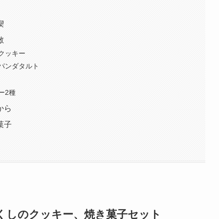
喫
敵
クッキー
パンダタルト
ー2種
から
菓子
くしのクッキー、焼き菓子セット