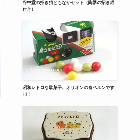
御菓子司 紅谷三宅の癒しの練り切り『南極和
菓子』 6個入
エシレ・パティスリー オ ブールのサブレ グラ
ッセ10枚入り缶