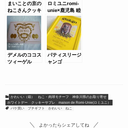
まいことの京の
ロミユニromi-
ねこさんクッキ
unie×鹿児島 睦
ー、柴犬クッキ
サブレ缶
ー
デメルのココス
パティスリージ
ツィーゲル
ャンゴ
（Patisserie
ginkgo）のク
ッキー缶
かわいい（箱）
ねこ・肉球モチーフ
神奈川県のお取り寄せ
ホワイトデー
クッキーサブレ
maison de Romi-Unie(ロミユニ）
パケ買い
プチギフト
かわいい
ねこ
よかったらシェアしてね