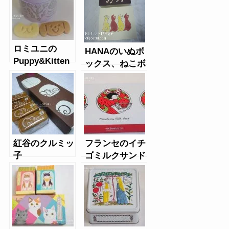
ロミユニの
HANAのいぬボ
Puppy&Kitten
ックス、ねこボ
（パピー＆キト
ックスクッキー
ゥン）缶
紅谷のクルミッ
フランセのイチ
子
ゴミルクサンド