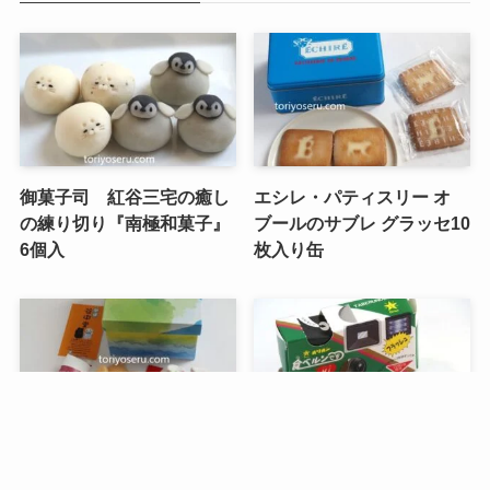
御菓子司 紅谷三宅の癒し
エシレ・パティスリー オ
の練り切り『南極和菓子』
ブールのサブレ グラッセ10
6個入
枚入り缶
メニュー
検索
目次
トップへ
谷中堂の招き猫ともなかセ
昭和レトロな駄菓子。オリ
ット（陶器の招き猫付き）
オンの食ベルンですHi！