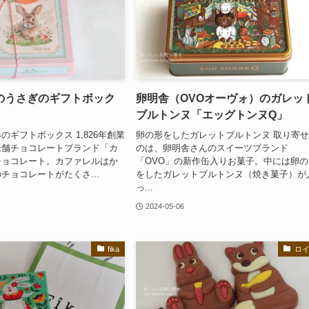
のうさぎのギフトボック
卵明舎（OVOオーヴォ）のガレッ
ブルトンヌ「エッグトンヌQ」
のギフトボックス 1,826年創業
卵の形をしたガレットブルトンヌ 取り寄
老舗チョコレートブランド「カ
のは、卵明舎さんのスイーツブランド
チョコレート。カファレルはか
「OVO」の新作缶入りお菓子。中には卵の
チョコレートがたくさ...
をしたガレットブルトンヌ（焼き菓子）が
っ...
2024-05-06
fika
ロ