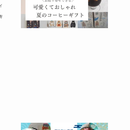
イ
。
寄