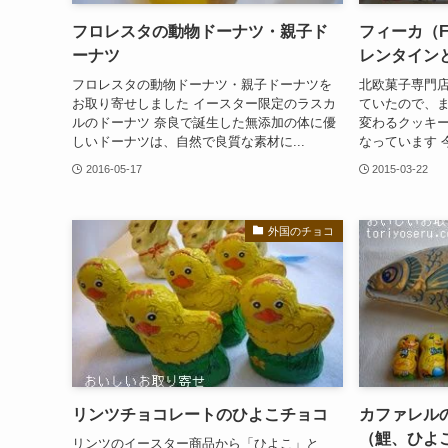
フロレスタの動物ドーナツ・親子ド
フィーカ（F
ーナツ
レンタイン
フロレスタの動物ドーナツ・親子ドーナツを
北欧菓子専門店
お取り寄せしました イースター限定のラスカ
ていたので、ま
ルのドーナツ 奈良で誕生した無添加の体に優
変わるクッキ
しいドーナツは、自然で良質な素材に...
なっています 
2016-05-17
2015-03-22
外国のチョコ
リンツチョコレートのひよこチョコ
カファレル
（鯉、ひよ
リンツのイースター商品から「ひよこ」と