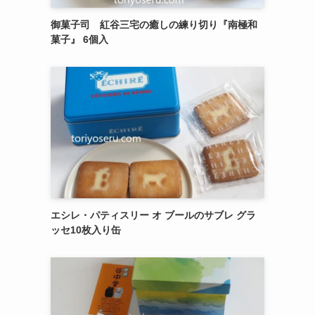
御菓子司 紅谷三宅の癒しの練り切り『南極和
菓子』 6個入
エシレ・パティスリー オ ブールのサブレ グラ
ッセ10枚入り缶