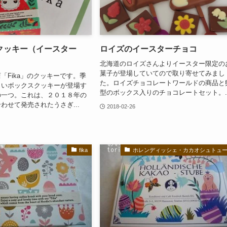
クッキー（イースター
ロイズのイースターチョコ
北海道のロイズさんよりイースター限定の
菓子が登場していてので取り寄せてみまし
「Fika」のクッキーです。季
た。ロイズチョコレートワールドの商品と
しいボックスクッキーが登場す
型のボックス入りのチョコレートセット。..
の一つ。これは、２０１８年の
わせて発売されたうさぎ...
2018-02-26
fika
ホレンディッシェ・カカオシュトュ