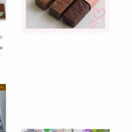
お
卵
.
ーベ