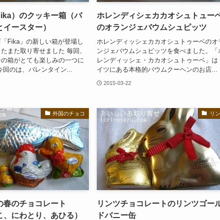
ika）のクッキー箱（バ
ホレンディシェカカオシュトュー
とイースター）
のオランジェバウムシュピッツ
「Fika」の新しい箱が登場し
ホレンディッシェカカオシュトゥーベのオ
たまた取り寄せました 毎回、
ンジェバウムシュピッツを食べました。「
ーの箱がとても楽しみの一つに
レンディッシェ・カカオシュトゥーベ」は
今回のは、バレンタイン...
イツにある本格的バウムクーヘンのお店...
2015-03-22
外国のチョコ
リ
の春のチョコレート
リンツチョコレートのリンツゴー
こ、にわとり、あひる）
ドバニー缶