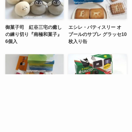
御菓子司 紅谷三宅の癒し
エシレ・パティスリー オ
の練り切り『南極和菓子』
ブールのサブレ グラッセ10
6個入
枚入り缶
メニュー
検索
トップへ
谷中堂の招き猫ともなかセ
昭和レトロな駄菓子。オリ
ット（陶器の招き猫付き）
オンの食ベルンですHi！