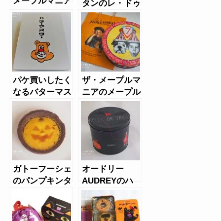
メープルマニア
タンのレ・ドゥ
のクリスマス缶
スー・ドゥ・フ
2024
ランス
パケ買いしたく
ザ・メープルマ
なるバターマス
ニアのメープル
ターLiving
バタークッキー
roomのフィナ
7周年記念缶
ンシェ缶
ガトーフーシェ
オードリー
のパンプキンタ
AUDREYのハ
ルト
ロウィンギフト
缶