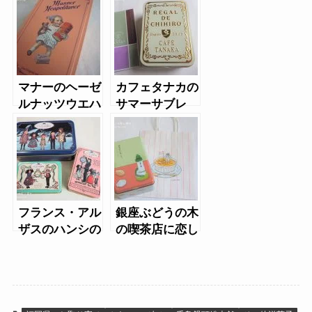
スラムネ（缶）
マナーのヘーゼ
カフェタナカの
ルナッツウエハ
サマーサブレ
ース缶
ホワイト缶
フランス・アル
銀座ぶどうの木
ザスのハンシの
の喫茶店に恋し
クッキー缶、ミ
て。
ニ缶