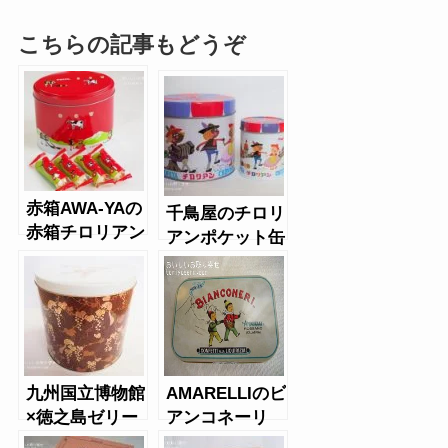
こちらの記事もどうぞ
赤箱AWA-YAの
千鳥屋のチロリ
赤箱チロリアン
アンポケット缶
九州国立博物館
AMARELLIのビ
×徳之島ゼリー
アンコネーリ
詰合せ
（缶）・ミック