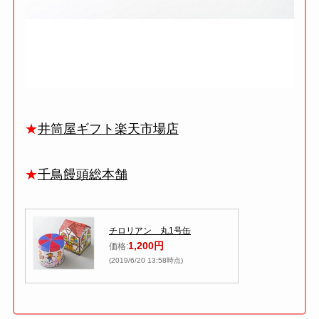
★
井筒屋ギフト楽天市場店
★
千鳥饅頭総本舗
チロリアン 丸1号缶
1,200円
価格:
(2019/6/20 13:58時点)