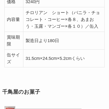
価格
3240円
チロリアン ショート（バニラ・チョ
内容量
コレート・コーヒー×各８、あまお
う・玉露・マンゴー×各１０）／缶入
賞味期
製造日より180日
限
缶サイ
31.5cm×24.5cm×5.2cmくらい
ズ
千鳥屋のお菓子