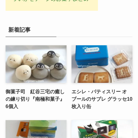
新着記事
御菓子司 紅谷三宅の癒し
エシレ・パティスリー オ
の練り切り『南極和菓子』
ブールのサブレ グラッセ10
6個入
枚入り缶