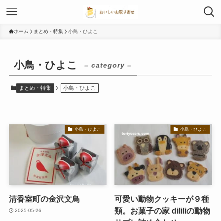
ホーム
まとめ・特集
小鳥・ひよこ
小鳥・ひよこ
– category –
まとめ・特集
小鳥・ひよこ
小鳥・ひよこ
小鳥・ひよこ
清香室町の金沢文鳥
可愛い動物クッキーが９種
類。お菓子の家 dililiの動物
2025-05-26