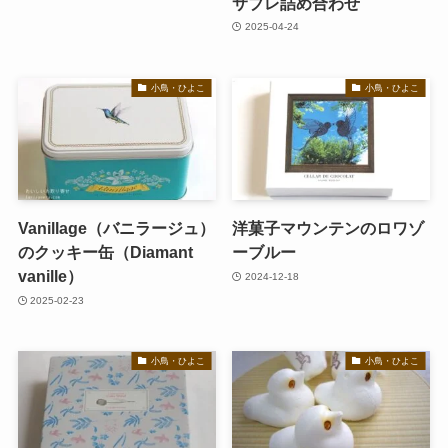
サブレ詰め合わせ
2025-04-24
小鳥・ひよこ
小鳥・ひよこ
Vanillage（バニラージュ）
洋菓子マウンテンのロワゾ
のクッキー缶（Diamant
ーブルー
vanille）
2024-12-18
2025-02-23
小鳥・ひよこ
小鳥・ひよこ