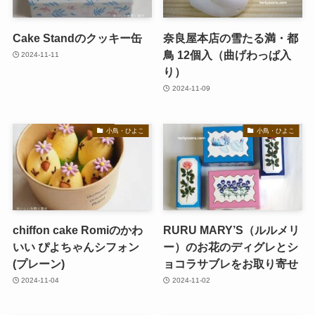
Cake Standのクッキー缶
奈良屋本店の雪たる満・都
鳥 12個入（曲げわっぱ入
2024-11-11
り）
2024-11-09
小鳥・ひよこ
小鳥・ひよこ
chiffon cake Romiのかわ
RURU MARY’S（ルルメリ
いい ぴよちゃんシフォン
ー）のお花のディグレとシ
(プレーン)
ョコラサブレをお取り寄せ
2024-11-04
2024-11-02