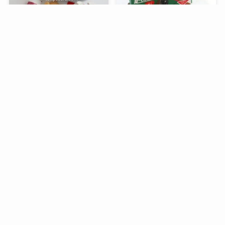
メニュー
検索
トップへ
谷中堂の招き猫ともなかセ
昭和レトロな駄菓子。オリ
ット（陶器の招き猫付き）
オンの食ベルンですHi！
銀座コージーコーナーのア
デリアレトロとコラボ商品
「ズーメイト焼き菓子缶」
過去記事一覧