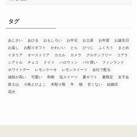
新着記事
御菓子司 紅谷三宅の癒し
エシレ・パティスリー オ
の練り切り『南極和菓子』
ブールのサブレ グラッセ10
6個入
枚入り缶