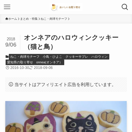
ホーム
まとめ・特集
ねこ・肉球モチーフ
オンネアのハロウィンクッキー
2018
9/06
（猫と鳥）
ねこ・肉球モチーフ
小鳥・ひよこ
クッキーサブレ
ハロウィン
愛知県の取り寄せ
onnea(オンネア）
2016-10-30
2018-09-06
当サイトはアフィリエイト広告を利用しています。