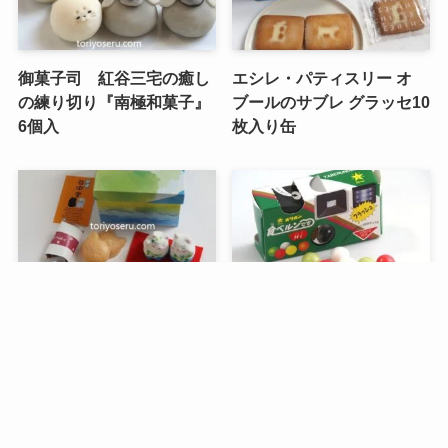
御菓子司 紅谷三宅の癒し
エシレ・パティスリー オ
の練り切り『南極和菓子』
ブールのサブレ グラッセ10
6個入
枚入り缶
メニュー
検索
トップへ
谷中堂の招き猫ともなかセ
昭和レトロな駄菓子。オリ
ット（陶器の招き猫付き）
オンの食ベルンですHi！