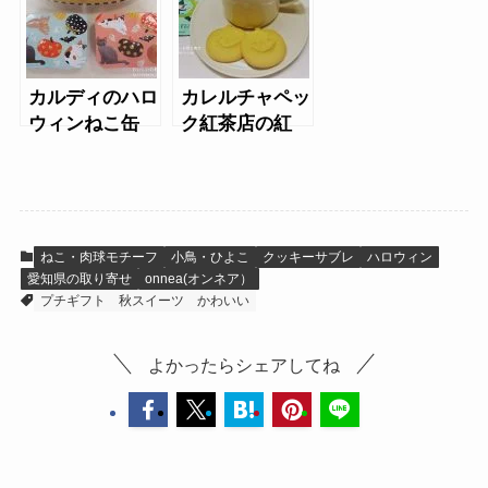
カルディのハロ
カレルチャペッ
ウィンねこ缶
ク紅茶店の紅
（2020年）
茶・クッキー
（ハロウィン）
ねこ・肉球モチーフ
小鳥・ひよこ
クッキーサブレ
ハロウィン
愛知県の取り寄せ
onnea(オンネア）
プチギフト
秋スイーツ
かわいい
よかったらシェアしてね