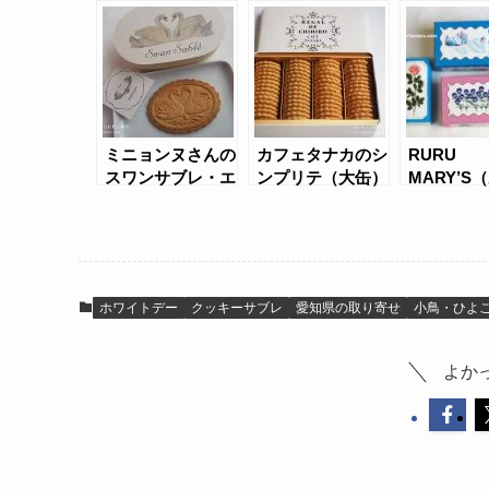
ョコレート
パピー＆
ン）缶
ミニョンヌさんの
カフェタナカのシ
RURU
スワンサブレ・エ
ンプリテ（大缶）
MARY’S
トワール
リー）の
ィグレと
サブレを
せ
ホワイトデー
クッキーサブレ
愛知県の取り寄せ
小鳥・ひよ
よか