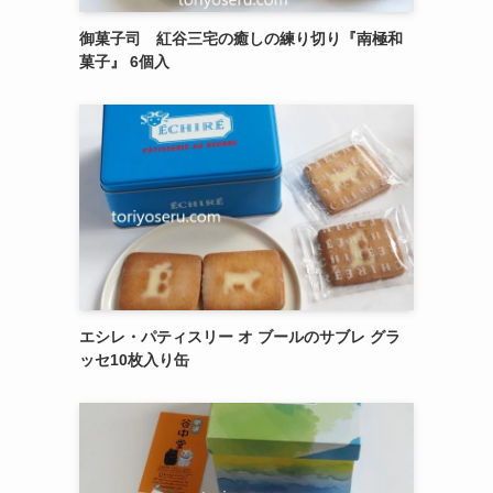
御菓子司 紅谷三宅の癒しの練り切り『南極和
菓子』 6個入
エシレ・パティスリー オ ブールのサブレ グラ
ッセ10枚入り缶