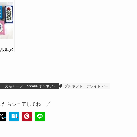
キトゥ
クッキーBOX
ー）のバタリーク
ッキー缶
（ルルメ
お花のデ
ショコラ
お取り寄
こ
犬モチーフ
onnea(オンネア）
プチギフト
ホワイトデー
ったらシェアしてね