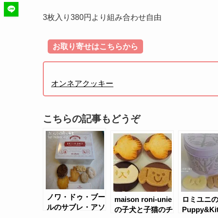
3枚入り380円より組み合わせ自由
お取り寄せはこちらから
オンネアクッキー
こちらの記事もどうぞ
ノワ・ドゥ・ブー
maison roni-unie
ロミユニ
ルのサブレ・アソ
の子犬と子猫のチ
Puppy&Ki
ルティ缶