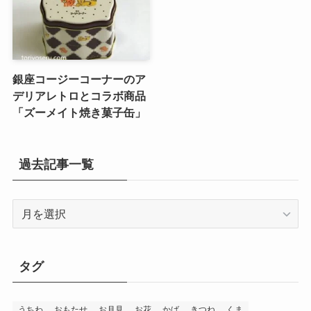
銀座コージーコーナーのア
デリアレトロとコラボ商品
「ズーメイト焼き菓子缶」
過去記事一覧
過
去
記
事
タグ
一
覧
うちわ
おもたせ
お月見
お花
かば
きつね
くま