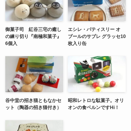
御菓子司 紅谷三宅の癒し
エシレ・パティスリー オ
の練り切り『南極和菓子』
ブールのサブレ グラッセ10
6個入
枚入り缶
谷中堂の招き猫ともなかセ
昭和レトロな駄菓子。オリ
ット（陶器の招き猫付き）
オンの食ベルンですHi！