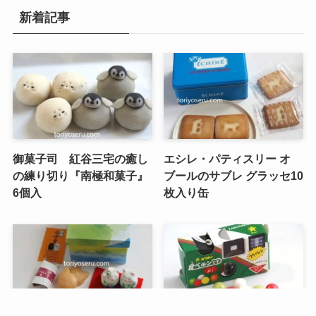
新着記事
御菓子司 紅谷三宅の癒し
エシレ・パティスリー オ
の練り切り『南極和菓子』
ブールのサブレ グラッセ10
6個入
枚入り缶