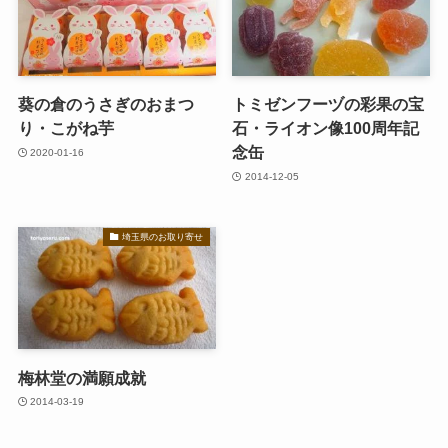
葵の倉のうさぎのおまつ
トミゼンフーヅの彩果の宝
り・こがね芋
石・ライオン像100周年記
念缶
2020-01-16
2014-12-05
埼玉県のお取り寄せ
梅林堂の満願成就
2014-03-19