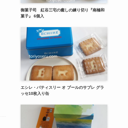
御菓子司 紅谷三宅の癒しの練り切り『南極和
菓子』 6個入
エシレ・パティスリー オ ブールのサブレ グラ
ッセ10枚入り缶