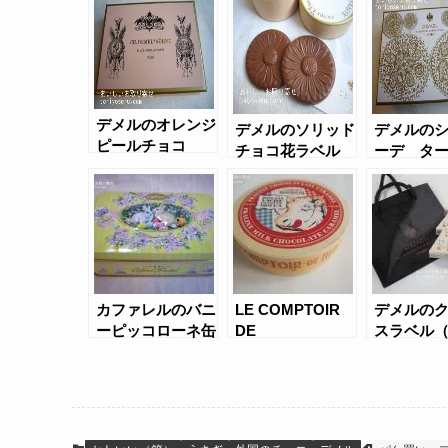
デメルのオレンジ
デメルのソリッド
デメルの
ピールチョコ
チョコ花ラベル
ーデ タ
カファレルのバニ
LE COMPTOIR
デメルの
ーピッコローネ缶
DE
スラベル
MATHILDE（ル
・コントワール・
ド・マチルド）