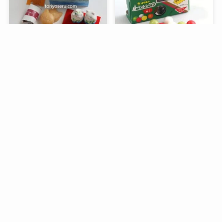
メニュー
検索
トップへ
谷中堂の招き猫ともなかセ
昭和レトロな駄菓子。オリ
ット（陶器の招き猫付き）
オンの食ベルンですHi！
銀座コージーコーナーのア
デリアレトロとコラボ商品
「ズーメイト焼き菓子缶」