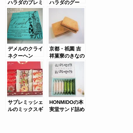
ハラダのプレミ
ハラダのグー
アムラスク
テ・デ・ロワ
デメルのクライ
京都・祇園 吉
ネクーヘン
祥菓寮のきなの
宮サンド
サブレミッシェ
HONMIDOの本
ルのミックスギ
実堂サンド詰め
フト
合わせ