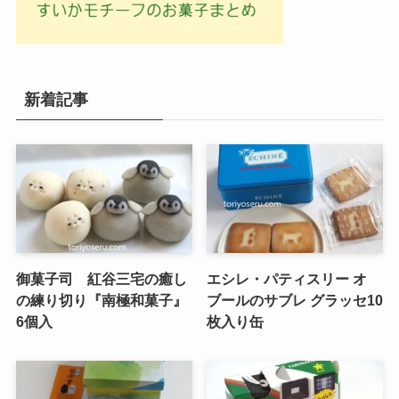
新着記事
御菓子司 紅谷三宅の癒し
エシレ・パティスリー オ
の練り切り『南極和菓子』
ブールのサブレ グラッセ10
6個入
枚入り缶