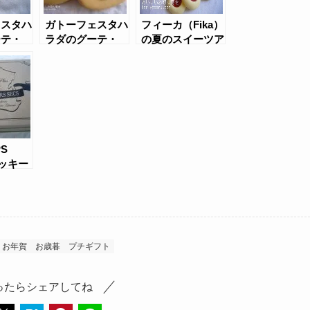
ェスタハ
ガトーフェスタハ
フィーカ（Fika）
ーテ・
ラダのグーテ・
の夏のスイーツア
ンセス
デ・ロワ・ソレイ
ソート
ユ
PS
クッキー
お年賀
お歳暮
プチギフト
ったらシェアしてね