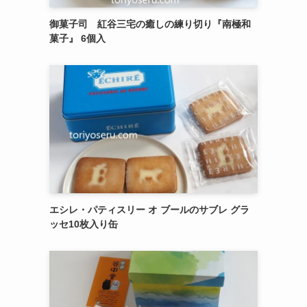
御菓子司 紅谷三宅の癒しの練り切り『南極和
菓子』 6個入
エシレ・パティスリー オ ブールのサブレ グラ
ッセ10枚入り缶