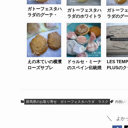
ガトーフェスタハ
ガトーフェスタハ
ガトーフ
ラダのグーテ・
ラダのホワイトラ
ラダのグ
デ・ロワ
スク
デ・プリ
えの木ていの横濱
ドゥルセ・ミーナ
LES TEM
ローズサブレ
のスペイン伝統焼
PLUSの
き菓子
缶
群馬県のお取り寄せ
ガトーフェスタハラダ
ラスク
内祝い
よか