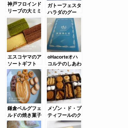
神戸フロインド
ガトーフェスタ
リーブの大ミミ
ハラダのグー
パイ
テ・デ・プリン
セス
エスコヤマのア
oHacorteオハ
ソートギフト
コルテのしあわ
せをはこぶ と
りサブレ缶
鎌倉ベルグフェ
メゾン・ド・プ
ルドの焼き菓子
ティフールのク
ッキー缶