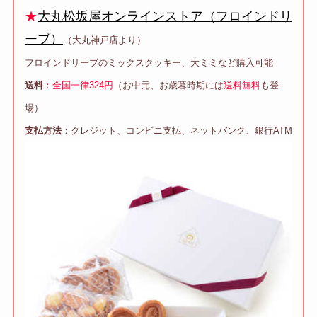
★
大丸松坂屋オンラインストア（フロインドリ
ーブ）
（大丸神戸店より）
フロインドリーブのミックスクッキー、大ミミなど購入可能
送料
：全国一律324円
（お中元、お歳暮時期には
送料無料
も登
場）
支払方法
：クレジット、コンビニ支払、ネットバンク、銀行ATM