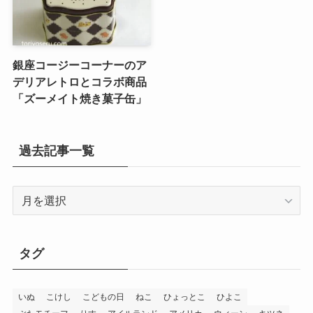
銀座コージーコーナーのア
デリアレトロとコラボ商品
「ズーメイト焼き菓子缶」
過去記事一覧
過
去
記
事
タグ
一
覧
いぬ
こけし
こどもの日
ねこ
ひょっとこ
ひよこ