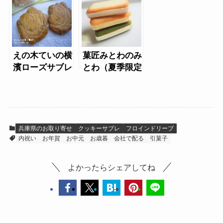
えの木ていの横
菓匠みとわのみ
濱ローズサブレ
とわ（夏季限定
のレモンと抹
茶）
兵庫県のお取り寄せ
クッキーサブレ
フロインドリーブ
内祝い
お年賀
お中元
お歳暮
会社で配る
引菓子
よかったらシェアしてね