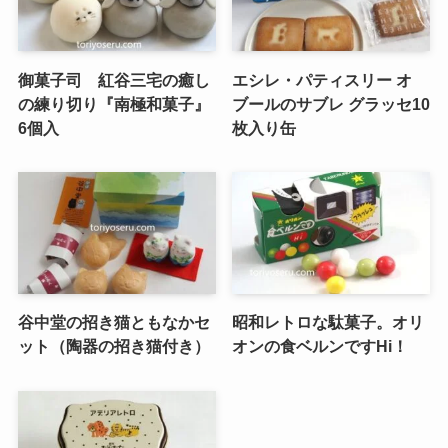
御菓子司 紅谷三宅の癒し
エシレ・パティスリー オ
の練り切り『南極和菓子』
ブールのサブレ グラッセ10
6個入
枚入り缶
谷中堂の招き猫ともなかセ
昭和レトロな駄菓子。オリ
ット（陶器の招き猫付き）
オンの食ベルンですHi！