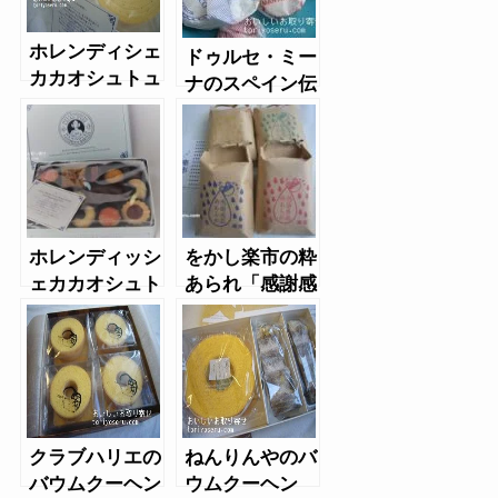
ホレンディシェ
ドゥルセ・ミー
カカオシュトュ
ナのスペイン伝
ーベ
統焼き菓子
ホレンディッシ
をかし楽市の粋
ェカカオシュト
あられ「感謝感
ゥーベのテーゲ
激雨あられ」ギ
ベック缶
フト4個セット
箱入り
クラブハリエの
ねんりんやのバ
バウムクーヘン
ウムクーヘン