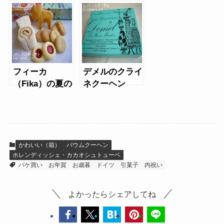
mini
（やわらか芽・
しょこら芽）
フィーカ
デメルのクライ
（Fika）の夏の
ネクーヘン
スイーツアソー
ト
かわいい（箱）
バウムクーヘン
ホレンディッシェ・カカオシュトューベ
パケ買い
お年賀
お歳暮
ドイツ
引菓子
内祝い
よかったらシェアしてね