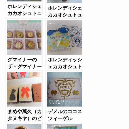
ホレンディシェ
ホレンディシェ
カカオシュトュ
カカオシュトュ
ーベ
ーベのショコラ
ーデン
グマイナーの
ホレンディッシ
ザ・グマイナー
ェカカオシュト
コレクション
ゥーベのツィト
ローネンバウム
シュピッツ
まめや萬久（カ
デメルのココス
タヌキヤ）のピ
ツィーゲル
クショナリー