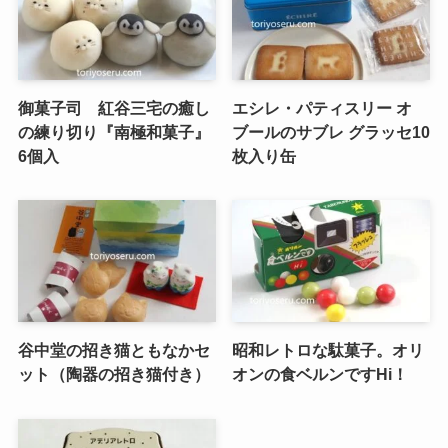
御菓子司 紅谷三宅の癒し
エシレ・パティスリー オ
の練り切り『南極和菓子』
ブールのサブレ グラッセ10
6個入
枚入り缶
谷中堂の招き猫ともなかセ
昭和レトロな駄菓子。オリ
ット（陶器の招き猫付き）
オンの食ベルンですHi！