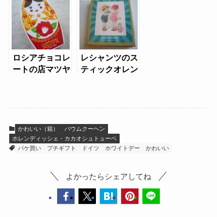
ロシアチョコレ
レシャンツのス
ートの店マツヤ
ティックオレン
のロシアチョコ
ジ(2014年デザ
レート
イン)
かわいい（箱）
バウムクーヘン
ホレンディッシェ・カカオシュトューベ
パケ買い
プチギフト
ドイツ
ホワイトデー
かわいい
よかったらシェアしてね