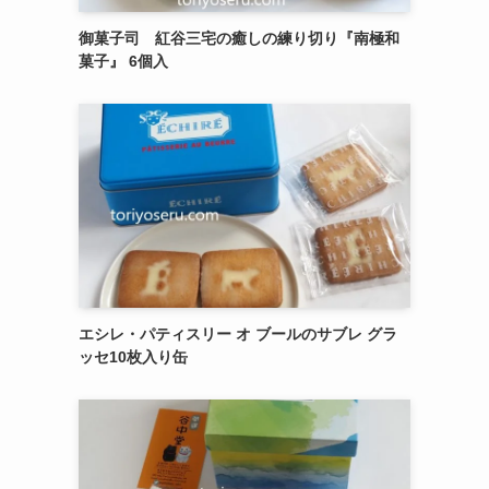
御菓子司 紅谷三宅の癒しの練り切り『南極和
菓子』 6個入
エシレ・パティスリー オ ブールのサブレ グラ
ッセ10枚入り缶