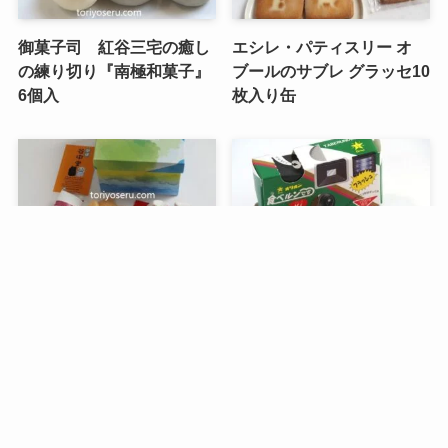
御菓子司 紅谷三宅の癒し
エシレ・パティスリー オ
の練り切り『南極和菓子』
ブールのサブレ グラッセ10
6個入
枚入り缶
メニュー
検索
目次
トップへ
谷中堂の招き猫ともなかセ
昭和レトロな駄菓子。オリ
ット（陶器の招き猫付き）
オンの食ベルンですHi！