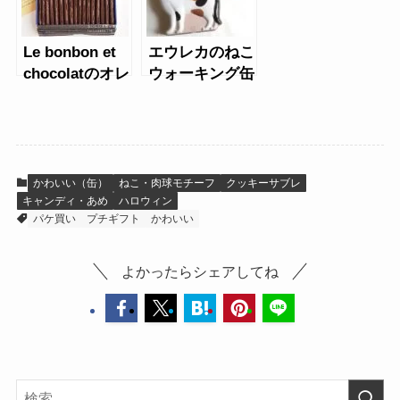
Le bonbon et
エウレカのねこ
chocolatのオレ
ウォーキング缶
ンジサブレ缶
（ハチワレ・ミ
ケネコ）ハロウ
ィン
かわいい（缶）
ねこ・肉球モチーフ
クッキーサブレ
キャンディ・あめ
ハロウィン
パケ買い
プチギフト
かわいい
よかったらシェアしてね