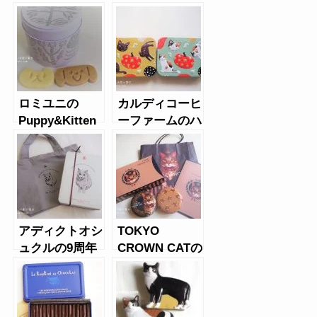
ムロールクッキ
（2020年）
ー、キャンディ
缶
ロミユニの
カルディコーヒ
Puppy&Kitten
ーファームのハ
（パピー＆キト
ロウィン2019
ゥン）缶
年缶
アディクトオシ
TOKYO
ュクルの9周年
CROWN CATの
記念クッキー缶
ロイヤルミルク
＆トートバッグ
ティウエハース
セット
＆キャンディ缶