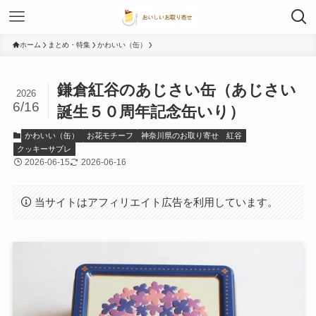
ホーム
まとめ・特集
かわいい（缶）
鎌倉紅谷のあじさい缶（あじさい
2026
6/16
誕生５０周年記念缶いり）
かわいい（缶）
お花モチーフ
神奈川県のお取り寄せ
紅谷
クッキーサブレ
2026-06-15
2026-06-16
当サイトはアフィリエイト広告を利用しています。