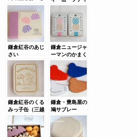
さの詰め合わせ
パケ」
（和・彩）
鎌倉紅谷のあじ
鎌倉ニュージャ
さい
ーマンのかまく
らボーロ・あじ
さいチョコレー
ト
鎌倉紅谷のくる
鎌倉・豊島屋の
みっ子缶（三越
鳩サブレー
限定）
（2024年鳩の
日限定）