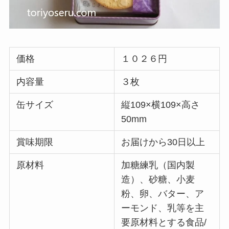
価格
１０２６円
内容量
３枚
缶サイズ
縦109×横109×高さ
50mm
賞味期限
お届けから30日以上
原材料
加糖練乳（国内製
造）、砂糖、小麦
粉、卵、バター、ア
ーモンド、乳等を主
要原材料とする食品/