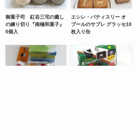
御菓子司 紅谷三宅の癒し
エシレ・パティスリー オ
の練り切り『南極和菓子』
ブールのサブレ グラッセ10
6個入
枚入り缶
メニュー
検索
目次
トップへ
谷中堂の招き猫ともなかセ
昭和レトロな駄菓子。オリ
ット（陶器の招き猫付き）
オンの食ベルンですHi！