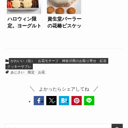
ハロウィン限
資生堂パーラー
定。ヨーグルト
の花椿ビスケッ
フォーシーズン
ト（2025年ク
ズのヨーグルト
リスマス）
クッキー缶（ハ
ロウィン）
かわいい（缶）
お花モチーフ
神奈川県のお取り寄せ
紅谷
クッキーサブレ
あじさい
限定
お花
よかったらシェアしてね