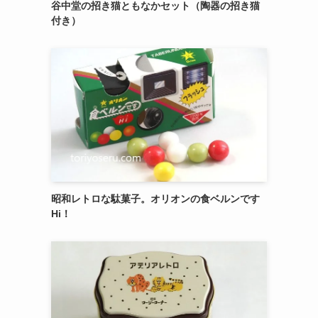
御菓子司 紅谷三宅の癒しの練り切り『南極和
菓子』 6個入
エシレ・パティスリー オ ブールのサブレ グラ
ッセ10枚入り缶