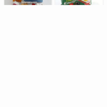
メニュー
検索
目次
トップへ
谷中堂の招き猫ともなかセ
昭和レトロな駄菓子。オリ
ット（陶器の招き猫付き）
オンの食ベルンですHi！
銀座コージーコーナーのア
デリアレトロとコラボ商品
「ズーメイト焼き菓子缶」
過去記事一覧