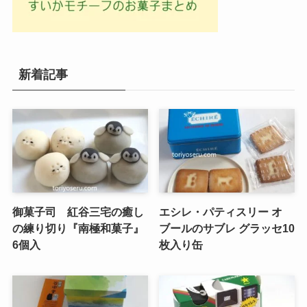
新着記事
御菓子司 紅谷三宅の癒し
エシレ・パティスリー オ
の練り切り『南極和菓子』
ブールのサブレ グラッセ10
6個入
枚入り缶