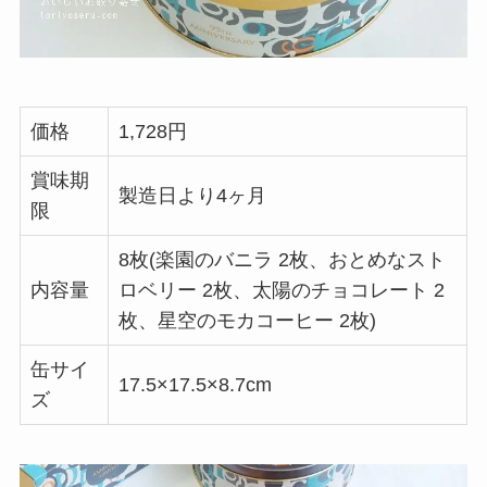
価格
1,728円
賞味期
製造日より4ヶ月
限
8枚(楽園のバニラ 2枚、おとめなスト
内容量
ロベリー 2枚、太陽のチョコレート 2
枚、星空のモカコーヒー 2枚)
缶サイ
17.5×17.5×8.7cm
ズ