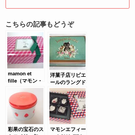
こちらの記事もどうぞ
mamon et
洋菓子店リビエ
fille（マモン・
ールのラングド
エ・フィーユ）
シャ（猫缶）
のジンジャーサ
ブレ
彩果の宝石のス
マモンエフィー