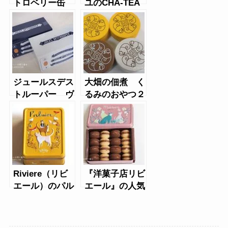
トロベリー缶
ユのCHA-TEA
chocola
ジュールスデス
大畑の佃煮 く
トルーパー ヴ
るみのおやつ２
ィンテージ缶
Riviere（リビ
『洋菓子店リビ
エール）のパル
エール』の人気
ミエ缶
商品マノン缶