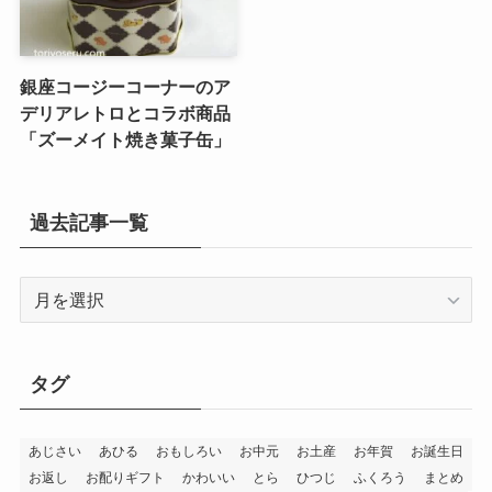
銀座コージーコーナーのア
デリアレトロとコラボ商品
「ズーメイト焼き菓子缶」
過去記事一覧
過
去
記
事
タグ
一
覧
あじさい
あひる
おもしろい
お中元
お土産
お年賀
お誕生日
お返し
お配りギフト
かわいい
とら
ひつじ
ふくろう
まとめ