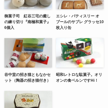
御菓子司 紅谷三宅の癒し
エシレ・パティスリー オ
の練り切り『南極和菓子』
ブールのサブレ グラッセ10
6個入
枚入り缶
谷中堂の招き猫ともなかセ
昭和レトロな駄菓子。オリ
ット（陶器の招き猫付き）
オンの食ベルンですHi！