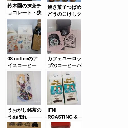
鈴木園の抹茶チ
焼き菓子つばめ
ョコレート・狭
どうのこけしク
山茶（ポスト
ッキー、ひよ
缶）
こ、ひつじ、く
まクッキー
08 coffeeのア
カフェユーロッ
イスコーヒー
プのコーヒーバ
ウムクーヘン
うおがし銘茶の
IFNi
うぬぼれ
ROASTING &
CO.のクラッシ