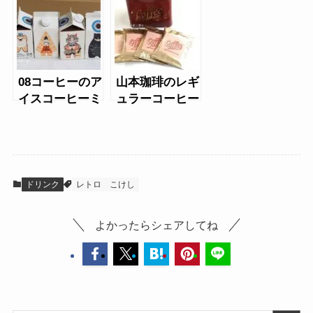
ュコーヒーゼリ
ー
08コーヒーのア
山本珈琲のレギ
イスコーヒーミ
ュラーコーヒー
ニ500ｍｌ
缶
ドリンク
レトロ
こけし
よかったらシェアしてね