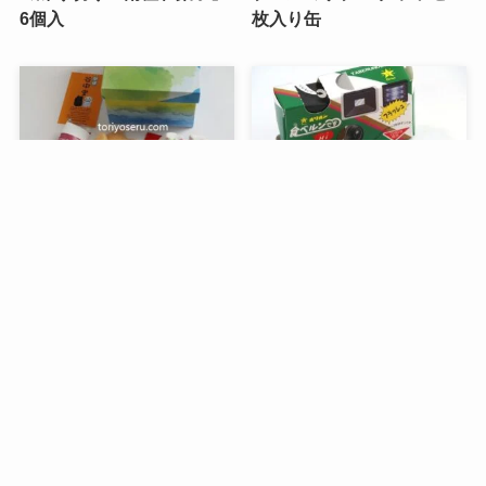
6個入
枚入り缶
メニュー
検索
目次
トップへ
谷中堂の招き猫ともなかセ
昭和レトロな駄菓子。オリ
ット（陶器の招き猫付き）
オンの食ベルンですHi！
銀座コージーコーナーのア