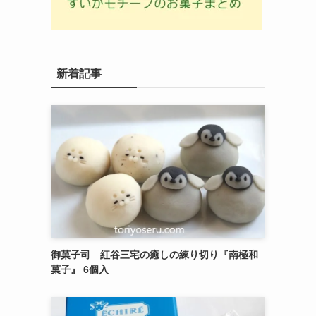
新着記事
御菓子司 紅谷三宅の癒しの練り切り『南極和
菓子』 6個入