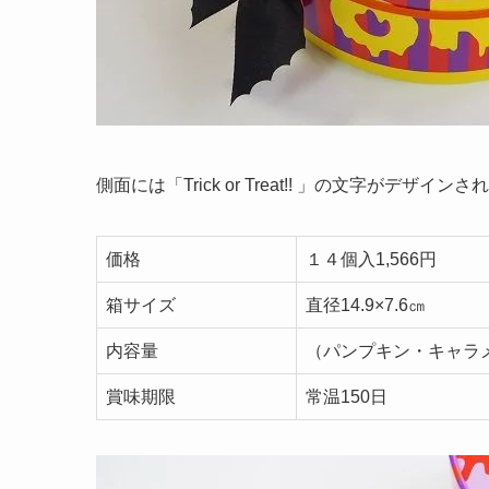
側面には「Trick or Treat!! 」の文字がデザ
価格
１４個入1,566円
箱サイズ
直径14.9×7.6㎝
内容量
（パンプキン・キャラメ
賞味期限
常温150日