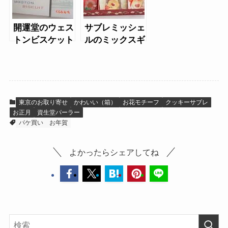
開運堂のウェス
サブレミッシェ
トンビスケット
ルのミックスギ
と山讃
フト
東京のお取り寄せ
かわいい（箱）
お花モチーフ
クッキーサブレ
お正月
資生堂パーラー
パケ買い
お年賀
よかったらシェアしてね