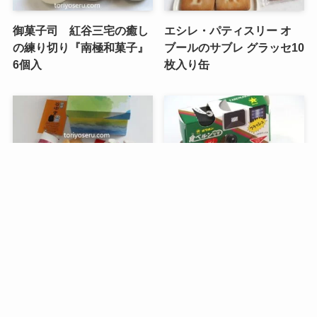
御菓子司 紅谷三宅の癒し
エシレ・パティスリー オ
の練り切り『南極和菓子』
ブールのサブレ グラッセ10
6個入
枚入り缶
メニュー
検索
目次
トップへ
谷中堂の招き猫ともなかセ
昭和レトロな駄菓子。オリ
ット（陶器の招き猫付き）
オンの食ベルンですHi！