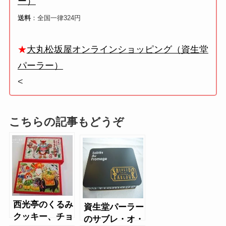
ー）
送料
：全国一律324円
★
大丸松坂屋オンラインショッピング（資生堂
パーラー）
<
こちらの記事もどうぞ
西光亭のくるみ
資生堂パーラー
クッキー、チョ
のサブレ・オ・