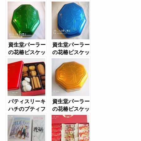
コマカダミアク
フロマージュ
ッキー（正月）
資生堂パーラー
資生堂パーラー
の花椿ビスケッ
の花椿ビスケッ
トグリーン缶
ト青缶
パティスリーキ
資生堂パーラー
ハチのプティフ
の花椿ビスケッ
ールセック（赤
ト（2019年限
缶）
定缶）オレンジ
色