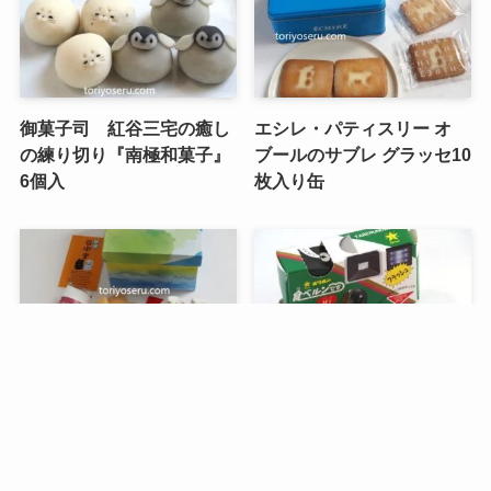
御菓子司 紅谷三宅の癒し
エシレ・パティスリー オ
の練り切り『南極和菓子』
ブールのサブレ グラッセ10
6個入
枚入り缶
メニュー
検索
トップへ
谷中堂の招き猫ともなかセ
昭和レトロな駄菓子。オリ
ット（陶器の招き猫付き）
オンの食ベルンですHi！