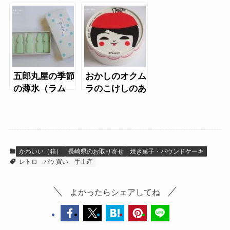
クッキー、ひろ
のプレミアムア
しま檸の菓
ソート缶
五郎丸屋の季節
おかしのオクム
の薄氷（ラム
ラのこけしのあ
ネ）
たまんじゅう
かわいい（箱）
長崎県のお取り寄せ
焼き菓子・パウンドケーキ
レトロ
パケ買い
手土産
よかったらシェアしてね