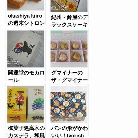
okashiya kiiro
紀州・鈴屋のデ
の週末シトロン
ラックスケーキ
開運堂のモカロ
グマイナーの
ール
ザ・グマイナー
コレクション
御菓子処高木の
パンの形がかわ
カステラ、和風
いい！Ivorish