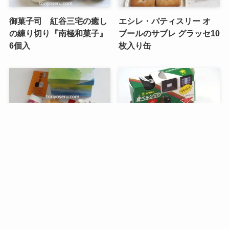
御菓子司 紅谷三宅の癒し
エシレ・パティスリー オ
の練り切り『南極和菓子』
ブールのサブレ グラッセ10
6個入
枚入り缶
メニュー
検索
トップへ
谷中堂の招き猫ともなかセ
昭和レトロな駄菓子。オリ
ット（陶器の招き猫付き）
オンの食ベルンですHi！