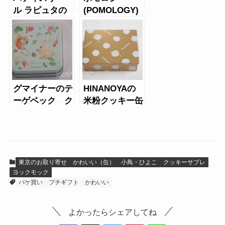
ル ラピュタの
(POMOLOGY)
プティシュシュ
のクッキーショ
（缶）
コラ缶
グマイナーのテ
HINANOYAの
ーゲベック ク
米粉クッキー缶
ライネリーベ缶
東京のお取り寄せ
かわいい（缶）
小鳥・ひよこ
クッキーサブレ
ヨックモック
パケ買い
プチギフト
かわいい
よかったらシェアしてね