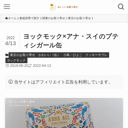
ホーム
都道府県で探す
関東のお取り寄せ
東京のお取り寄せ
ヨックモック×アナ・スイのプテ
2022
4/13
ィシガール缶
東京のお取り寄せ
かわいい（缶）
小鳥・ひよこ
クッキーサブレ
ヨックモック
2019-06-20
2022-04-13
当サイトはアフィリエイト広告を利用しています。