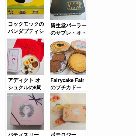
ヨックモックの
資生堂パーラー
パンダプティシ
のサブレ・オ・
ガール缶
フロマージュ
アディクト オ
Fairycake Fair
シュクルの8周
のプチカドー
年記念クッキー
（シャノワー
缶とエコバッグ
ル、ユニコー
ン）
パティスリー
ポモロジー