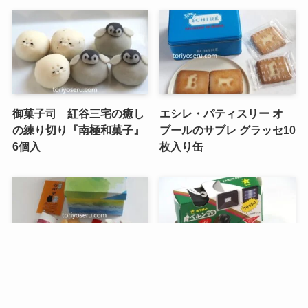
御菓子司 紅谷三宅の癒し
エシレ・パティスリー オ
の練り切り『南極和菓子』
ブールのサブレ グラッセ10
6個入
枚入り缶
メニュー
検索
目次
トップへ
谷中堂の招き猫ともなかセ
昭和レトロな駄菓子。オリ
ット（陶器の招き猫付き）
オンの食ベルンですHi！