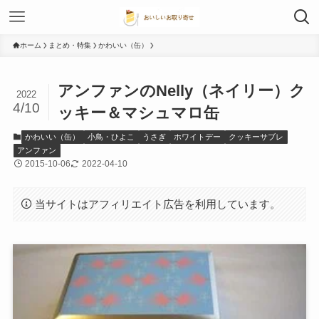
ホーム
まとめ・特集
かわいい（缶）
アンファンのNelly（ネイリー）ク
2022
4/10
ッキー＆マシュマロ缶
かわいい（缶）
小鳥・ひよこ
うさぎ
ホワイトデー
クッキーサブレ
アンファン
2015-10-06
2022-04-10
当サイトはアフィリエイト広告を利用しています。