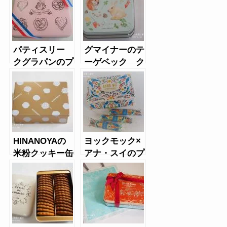
パティスリー
グマイナーのテ
クグラパンのプ
ーゲベック ク
ティフール缶
ライネリーベ缶
HINANOYAの
ヨックモック×
米粉クッキー缶
アナ・スイのプ
ティシガール缶